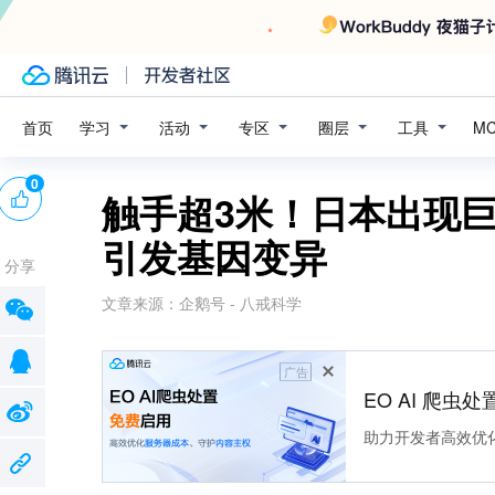
学习
活动
专区
圈层
工具
首页
M
0
触手超3米！日本出现
引发基因变异
分享
文章来源：
企鹅号 - 八戒科学
广告
EO AI 爬虫
助力开发者高效优