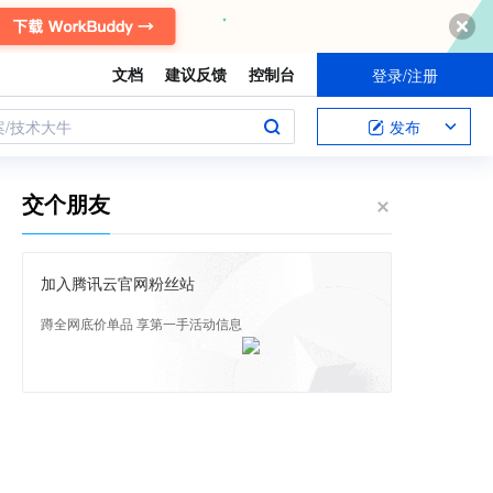
文档
建议反馈
控制台
登录/注册
案/技术大牛
发布
交个朋友
加入腾讯云官网粉丝站
蹲全网底价单品 享第一手活动信息