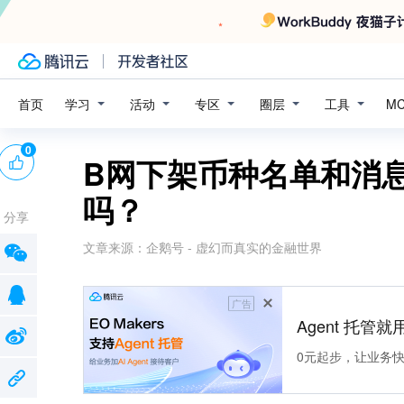
学习
活动
专区
圈层
工具
首页
M
0
B网下架币种名单和消
吗？
分享
文章来源：
企鹅号 - 虚幻而真实的金融世界
广告
Agent 托管就用
0元起步，让业务快速拥