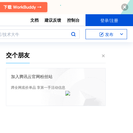
文档
建议反馈
控制台
登录/注册
案/技术大牛
发布
交个朋友
加入腾讯云官网粉丝站
蹲全网底价单品 享第一手活动信息