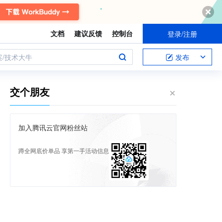
文档
建议反馈
控制台
登录/注册
案/技术大牛
发布
交个朋友
加入腾讯云官网粉丝站
蹲全网底价单品 享第一手活动信息