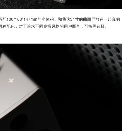
00*168*147mm的小体积，和我这34寸的曲面屏放在一起真的
两种配色，对于追求不同桌搭风格的用户而言，可按需选择。