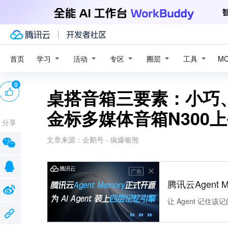
学习
活动
专区
圈层
工具
首页
M
0
桌搭音箱三要素：小巧
金标多媒体音箱N300
分享
文章来源：
企鹅号 - 疯爆银熊
广告
腾讯云Agent 
让 Agent 记