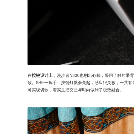
在
按键设计上
，漫步者N300也别出心裁，采用了触控带
致。轻轻一挥手，按键灯就会亮起，感应很灵敏，一共有
可实现切歌，着实是把交互与时尚做到了极致融合。