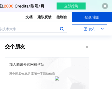
文档
建议反馈
控制台
登录/注册
案/技术大牛
发布
交个朋友
加入腾讯云官网粉丝站
蹲全网底价单品 享第一手活动信息