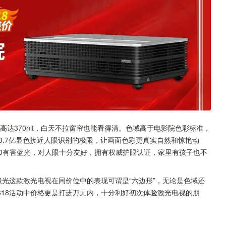
高达370nit，白天不拉窗帘也能看得清。色域高于电影院色彩标准，
板，10.7亿显色接近人眼识别的极限，让画面色彩更真实自然和惊艳动
，0有害蓝光，对人眼十分友好，拥有权威护眼认证，家里有孩子也不
极光这款激光电视在同价位中的表现可谓是“六边形”，无论是色域还
18活动中价格更是打进万元内，十分利好初次体验激光电视的朋