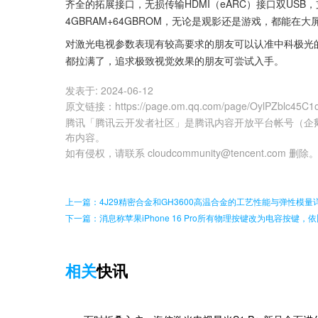
齐全的拓展接口，无损传输HDMI（eARC）接口双USB，支
4GBRAM+64GBROM，无论是观影还是游戏，都能在
对激光电视参数表现有较高要求的朋友可以认准中科极光
都拉满了，追求极致视觉效果的朋友可尝试入手。
发表于:
2024-06-12
原文链接
：
https://page.om.qq.com/page/OylPZblc45
腾讯「腾讯云开发者社区」是腾讯内容开放平台帐号（企
布内容。
如有侵权，请联系 cloudcommunity@tencent.com 删除
上一篇：4J29精密合金和GH3600高温合金的工艺性能与弹性模量
下一篇：消息称苹果iPhone 16 Pro所有物理按键改为电容按键，
相关
快讯