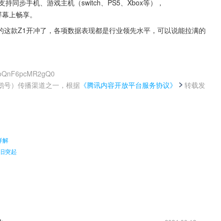
持同步手机、游戏主机（switch、PS5、Xbox等），
大屏幕上畅享。
的这款Z1开冲了，各项数据表现都是行业领先水平，可以说能拉满的
C1oQnF6pcMR2gQ0
鹅号）传播渠道之一，根据
《腾讯内容开放平台服务协议》
转载发
。
详解
依旧突起