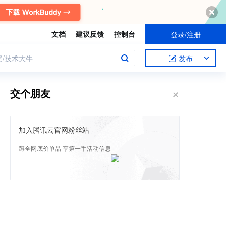
文档
建议反馈
控制台
登录/注册
案/技术大牛
发布
交个朋友
加入腾讯云官网粉丝站
蹲全网底价单品 享第一手活动信息