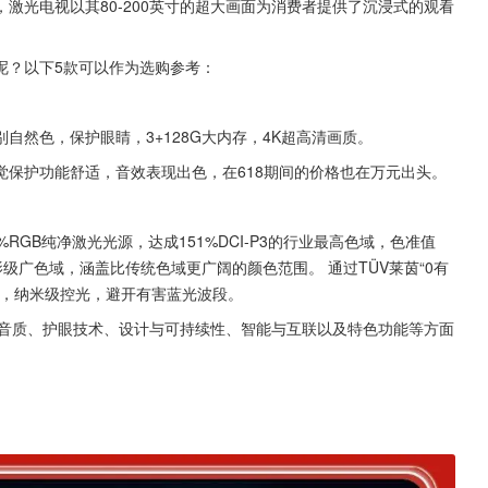
激光电视以其80-200英寸的超大画面为消费者提供了沉浸式的观看
呢？以下5款可以作为选购参考：
别自然色，保护眼睛，3+128G大内存，4K超高清画质。
保护功能舒适，音效表现出色，在618期间的价格也在万元出头。
%RGB纯净激光光源，达成151%DCI-P3的行业最高色域，色准值
3电影级广色域，涵盖比传统色域更广阔的颜色范围。 通过TÜV莱茵“0有
眼，纳米级控光，避开有害蓝光波段。
、音质、护眼技术、设计与可持续性、智能与互联以及特色功能等方面