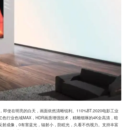
亮，即使在明亮的白天，画面依然清晰锐利。110%BT.2020电影工业
亿色行业色域MAX，HDR画质增强技术，精雕细琢的4K全高清，暗
反射成像，0有害蓝光，辐射小，防眩光，久看不伤视力。支持丰富