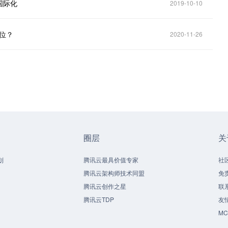
国际化
2019-10-10
位？
2020-11-26
圈层
关
划
腾讯云最具价值专家
社
腾讯云架构师技术同盟
免
腾讯云创作之星
联
腾讯云TDP
友
M