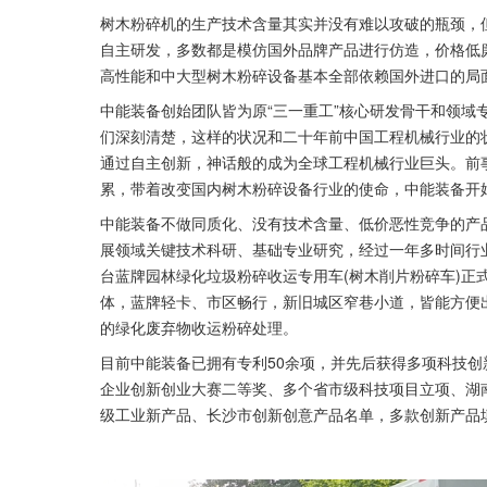
树木粉碎机的生产技术含量其实并没有难以攻破的瓶颈，
自主研发，多数都是模仿国外品牌产品进行仿造，价格低
高性能和中大型树木粉碎设备基本全部依赖国外进口的局
中能装备创始团队皆为原“三一重工”核心研发骨干和领域
们深刻清楚，这样的状况和二十年前中国工程机械行业的
通过自主创新，神话般的成为全球工程机械行业巨头。前
累，带着改变国内树木粉碎设备行业的使命，中能装备开
中能装备不做同质化、没有技术含量、低价恶性竞争的产
展领域关键技术科研、基础专业研究，经过一年多时间行业
台蓝牌园林绿化垃圾粉碎收运专用车(树木削片粉碎车)正
体，蓝牌轻卡、市区畅行，新旧城区窄巷小道，皆能方便
的绿化废弃物收运粉碎处理。
目前中能装备已拥有专利50余项，并先后获得多项科技创
企业创新创业大赛二等奖、多个省市级科技项目立项、湖
级工业新产品、长沙市创新创意产品名单，多款创新产品