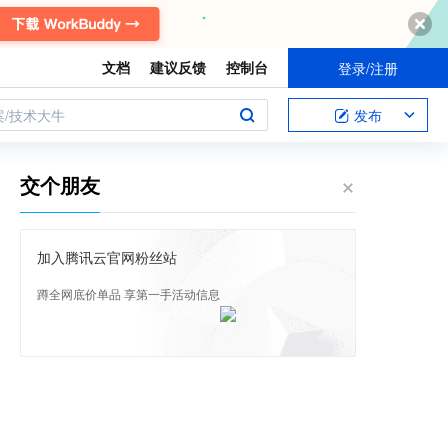
文档
建议反馈
控制台
登录/注册
案/技术大牛
发布
交个朋友
加入腾讯云官网粉丝站
蹲全网底价单品 享第一手活动信息