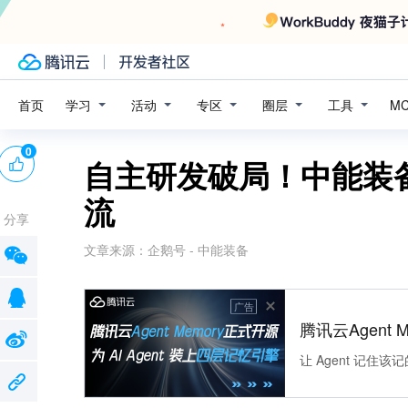
学习
活动
专区
圈层
工具
首页
M
0
自主研发破局！中能装
流
分享
文章来源：
企鹅号 - 中能装备
广告
腾讯云Agent 
让 Agent 记