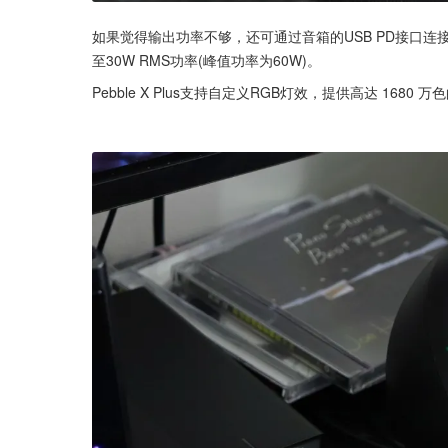
如果觉得输出功率不够，还可通过音箱的USB PD接口连接
至30W RMS功率(峰值功率为60W)。
Pebble X Plus支持自定义RGB灯效，提供高达 1