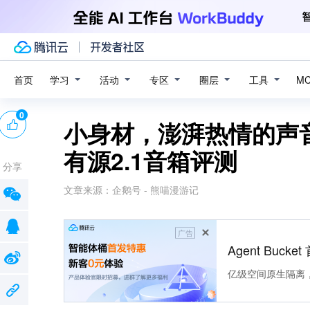
学习
活动
专区
圈层
工具
首页
M
0
小身材，澎湃热情的声音！创
有源2.1音箱评测
分享
文章来源：
企鹅号 - 熊喵漫游记
广告
Agent Buck
亿级空间原生隔离