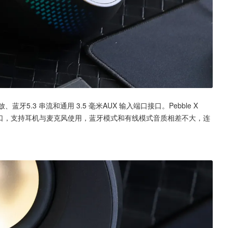
放、蓝牙5.3 串流和通用 3.5 毫米AUX 输入端口接口。Pebble X 
端口，支持耳机与麦克风使用，蓝牙模式和有线模式音质相差不大，连