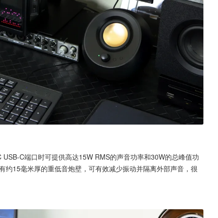
接PC USB-C端口时可提供高达15W RMS的声音功率和30W的总峰值功
音炮，拥有约15毫米厚的重低音炮壁，可有效减少振动并隔离外部声音，很