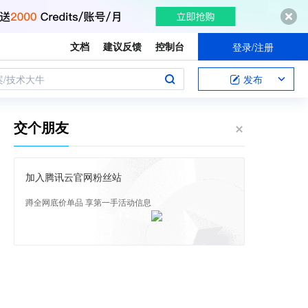
文档
建议反馈
控制台
登录/注册
案/技术大牛
发布
交个朋友
加入腾讯云官网粉丝站
蹲全网底价单品 享第一手活动信息