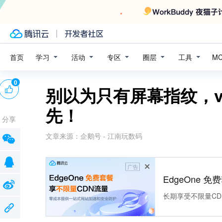
学习
活动
专区
圈层
工具
首页
M
0
别以为只有屏幕指纹，vi
先！
分享
文章来源：
企鹅号 - 江南玩数码
广告
EdgeOne 
长期享受不限量CD