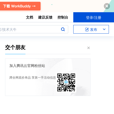
文档
建议反馈
控制台
登录/注册
案/技术大牛
发布
交个朋友
加入腾讯云官网粉丝站
蹲全网底价单品 享第一手活动信息