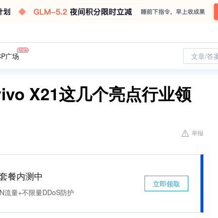
CP广场
文章/答
vo X21这几个亮点行业领
举报
免费套餐内测中
立即领取
N流量+不限量DDoS防护