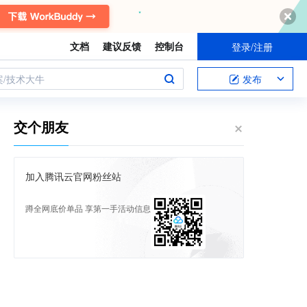
文档
建议反馈
控制台
登录/注册
案/技术大牛
发布
交个朋友
加入腾讯云官网粉丝站
蹲全网底价单品 享第一手活动信息