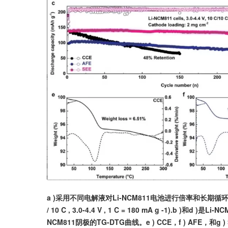
a )采用不同电解液对Li-NCM811电池进行倍率和长期循环测试。(测试条件
/ 10 C , 3.0-4.4 V , 1 C = 180 mA g -1).
NCM811阴极的TG-DTG曲线。e ) CCE，f ) AFE，和g )