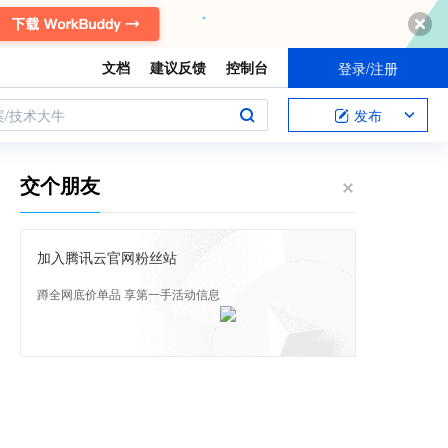
文档
建议反馈
控制台
登录/注册
案/技术大牛
发布
交个朋友
加入腾讯云官网粉丝站
蹲全网底价单品 享第一手活动信息