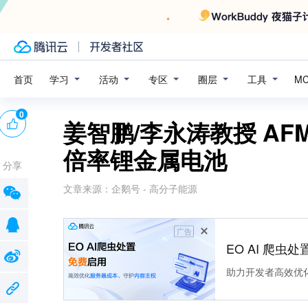
学习
活动
专区
圈层
工具
首页
M
0
姜智鹏/李永涛教授 AF
倍率锂金属电池
分享
文章来源：
企鹅号 - 高分子能源
广告
EO AI 爬虫
助力开发者高效优