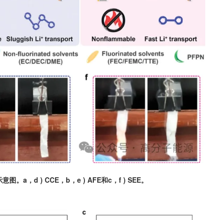
d ) CCE，b，e ) AFE和c，f ) SEE。