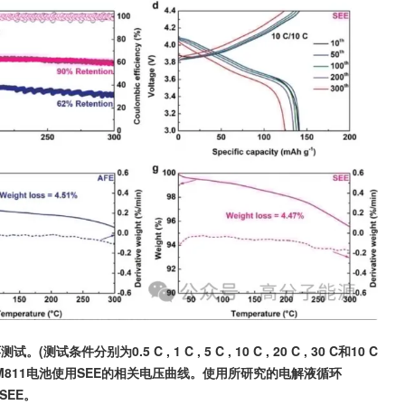
分别为0.5 C , 1 C , 5 C , 10 C , 20 C , 30 C和10 C 
b )和d )是Li-NCM811电池使用SEE的相关电压曲线。使用所研究的电解液循环
 SEE。