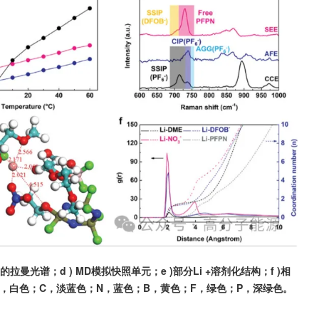
质的拉曼光谱；d ) MD模拟快照单元；e )部分Li +溶剂化结构；f )相
H，白色；C，淡蓝色；N，蓝色；B，黄色；F，绿色；P，深绿色。