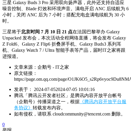
三星 Galaxy Buds 3 Pro 采用双向扬声器，此外还支持自适应
噪音控制、Blade 灯效和环境声音。满电开启 ANC 后续航为 6
小时，关闭 ANC 后为 7 小时；搭配充电盒满电续航为 30 小
时。
三星将于
北京时间 7 月 10 日 21 点
在法国巴黎举办 Galaxy
Unpacked 发布会，本次活动全程网络直播，将会发布 Galaxy
Z Fold6、Galaxy Z Flip6 折叠屏手机、Galaxy Buds3 系列耳
机、Galaxy Watch 7 / Ultra 智能手表等产品，届时IT之家将跟
进报道。
文章来源：
企鹅号 - IT之家
原文链接：
https://page.om.qq.com/page/O1JK6O5_s2Rp6vyoc9Du8NM
发表于：
2024-07-05
2024-07-05 10:01:16
腾讯「腾讯云开发者社区」是腾讯内容开放平台帐号
（企鹅号）传播渠道之一，根据
《腾讯内容开放平台服
务协议》
转载发布内容。
如有侵权，请联系 cloudcommunity@tencent.com 删除。
0
举报