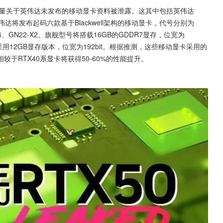
大量关于英伟达未发布的移动显卡资料被泄露。这其中包括英伟达
伟达将发布起码六款基于Blackwell架构的移动显卡，代号分别为
22-X4、GN22-X2。旗舰型号将搭载16GB的GDDR7显存，位宽为
用12GB显存版本，位宽为192bit。根据推测，这些移动显卡采用的
较于RTX40系显卡将获得50-60%的性能提升。