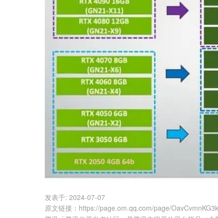
发表于:
2024-07-07
原文链接
：
https://page.om.qq.com/page/OavCvmnKG