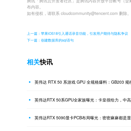
腾讯「腾讯云开发者社区」是腾讯内容开放平台帐号（企
布内容。
如有侵权，请联系 cloudcommunity@tencent.com 删除
上一篇：苹果iOS18引入通话录音功能，引发用户期待与隐私争议
下一篇：创建数据库的sql语句
相关
快讯
英伟达 RTX 50 系游戏 GPU 全规格爆料：GB203 规模
英伟达RTX 50系GPU全家族曝光：卡皇很给力，中
英伟达RTX 5090显卡PCB布局曝光：密密麻麻都是