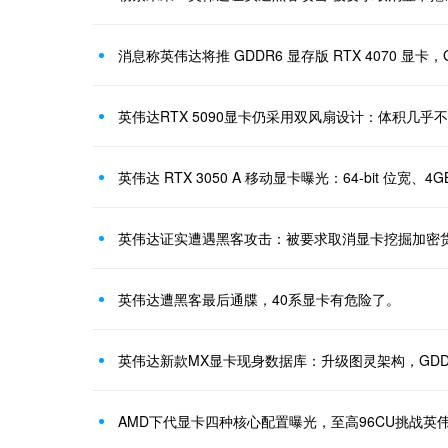
消息称英伟达将推 GDDR6 显存版 RTX 4070 显卡，
英伟达RTX 5090显卡仍采用双风扇设计：体积几乎
英伟达 RTX 3050 A 移动显卡曝光：64-bit 位宽、4G
英伟达证实遭遇黑客攻击：被要求取消显卡挖掘加密
英伟达遭黑客最后通牒，40系显卡有危险了。
英伟达新款MX显卡现身数据库：升级图灵架构，GDD
AMD下代显卡四种核心配置曝光，至高96CU挑战英