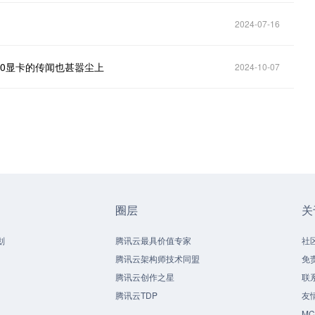
2024-07-16
090显卡的传闻也甚嚣尘上
2024-10-07
圈层
关
划
腾讯云最具价值专家
社
腾讯云架构师技术同盟
免
腾讯云创作之星
联
腾讯云TDP
友
M