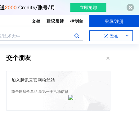
文档
建议反馈
控制台
登录/注册
案/技术大牛
发布
交个朋友
加入腾讯云官网粉丝站
蹲全网底价单品 享第一手活动信息