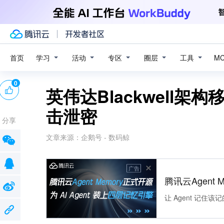
学习
活动
专区
圈层
工具
首页
M
0
英伟达Blackwell
击泄密
分享
文章来源：
企鹅号 - 数码鲸
广告
腾讯云Agent 
让 Agent 记