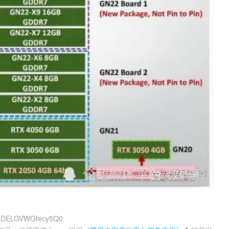
3kDELGVWGfecy5Q0