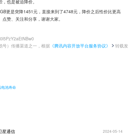
些，也是被迫降价。
512GB更是突降1451元，直接来到了4748元，降价之后性价比更高
、点赞、关注和分享，谢谢大家。
Q0l5PzY2aEtNBw0
鹅号）传播渠道之一，根据
《腾讯内容开放平台服务协议》
转载发
。
低电池寿命
+卫星通信
2024-05-14