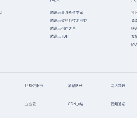
划
腾讯云最具价值专家
社
腾讯云架构师技术同盟
免
腾讯云创作之星
联
腾讯云TDP
友
M
区块链服务
消息队列
网络加速
企业云
CDN加速
视频通话
短信
文字识别
云点播