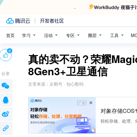
学习
活动
专区
圈层
工具
首页
M
0
真的卖不动？荣耀Magic
8Gen3+卫星通信
分享
文章来源：
企鹅号 - 知心数码
广告
对象存储COS
轻松存储、处理、