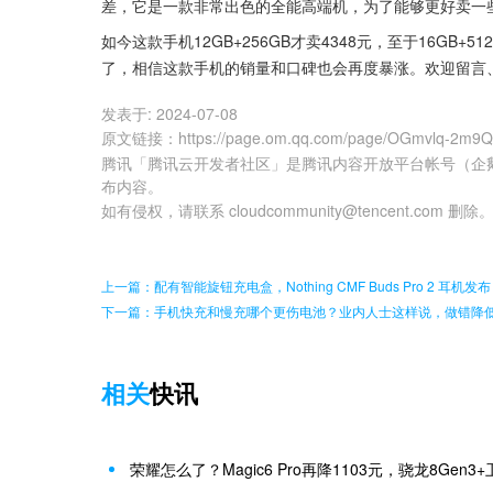
差，它是一款非常出色的全能高端机，为了能够更好卖一
如今这款手机12GB+256GB才卖4348元，至于16GB+
了，相信这款手机的销量和口碑也会再度暴涨。欢迎留言
发表于:
2024-07-08
原文链接
：
https://page.om.qq.com/page/OGmvlq-2m9
腾讯「腾讯云开发者社区」是腾讯内容开放平台帐号（企
布内容。
如有侵权，请联系 cloudcommunity@tencent.com 删除
上一篇：配有智能旋钮充电盒，Nothing CMF Buds Pro 2 耳机发布
下一篇：手机快充和慢充哪个更伤电池？业内人士这样说，做错降
相关
快讯
荣耀怎么了？Magic6 Pro再降1103元，骁龙8Gen3