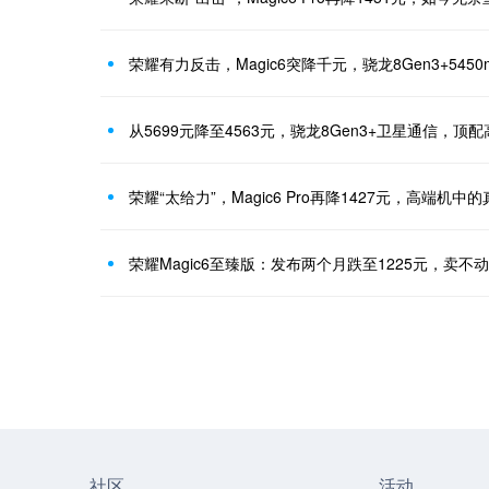
荣耀有力反击，Magic6突降千元，骁龙8Gen3+5450
从5699元降至4563元，骁龙8Gen3+卫星通信，顶
荣耀“太给力”，Magic6 Pro再降1427元，高端机中
荣耀Magic6至臻版：发布两个月跌至1225元，卖不
社区
活动