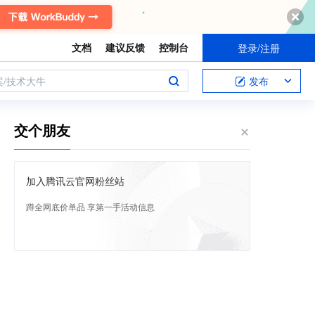
文档
建议反馈
控制台
登录/注册
案/技术大牛
发布
交个朋友
加入腾讯云官网粉丝站
蹲全网底价单品 享第一手活动信息