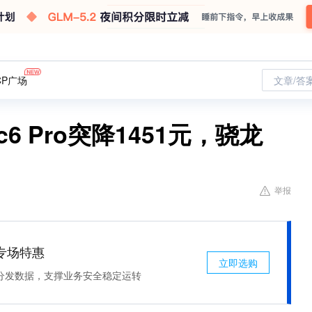
CP广场
文章/答
6 Pro突降1451元，骁龙
举报
专场特惠
立即选购
分发数据，支撑业务安全稳定运转