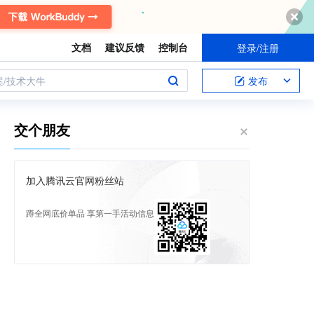
文档
建议反馈
控制台
登录/注册
案/技术大牛
发布
交个朋友
加入腾讯云官网粉丝站
蹲全网底价单品 享第一手活动信息