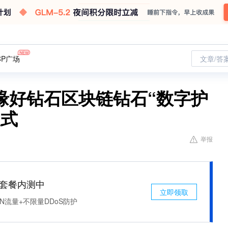
CP广场
文章/答
缘好钻石区块链钻石“数字护
仪式
举报
免费套餐内测中
立即领取
N流量+不限量DDoS防护