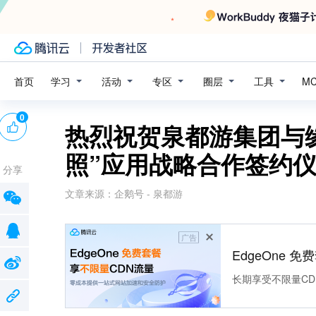
学习
活动
专区
圈层
工具
首页
M
0
热烈祝贺泉都游集团与
照”应用战略合作签约
分享
文章来源：
企鹅号 - 泉都游
广告
EdgeOne 
长期享受不限量CD