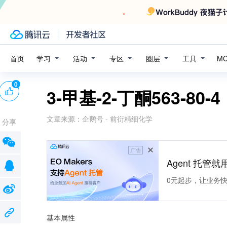
学习
活动
专区
圈层
工具
首页
M
0
3-甲基-2-丁酮563-
文章来源：
企鹅号 - 前衍精细化学
分享
广告
Agent 托管就用
0元起步，让业务快速拥
基本属性