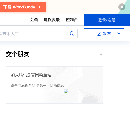
文档
建议反馈
控制台
登录/注册
案/技术大牛
发布
交个朋友
加入腾讯云官网粉丝站
蹲全网底价单品 享第一手活动信息