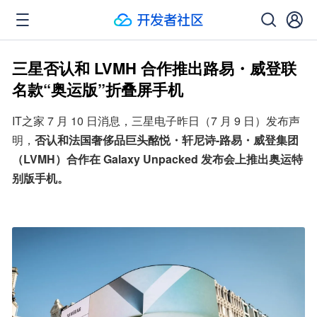
三星否认和 LVMH 合作推出路易・威登联
名款“奥运版”折叠屏手机
IT之家 7 月 10 日消息，三星电子昨日（7 月 9 日）发布声
明，
否认和法国奢侈品巨头酩悦・轩尼诗-路易・威登集团
（LVMH）合作在 Galaxy Unpacked 发布会上推出奥运特
别版手机。