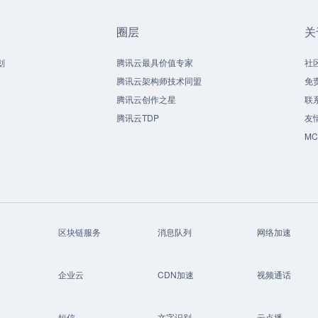
圈层
关
划
腾讯云最具价值专家
社
腾讯云架构师技术同盟
免
腾讯云创作之星
联
腾讯云TDP
友
M
区块链服务
消息队列
网络加速
企业云
CDN加速
视频通话
短信
文字识别
云点播