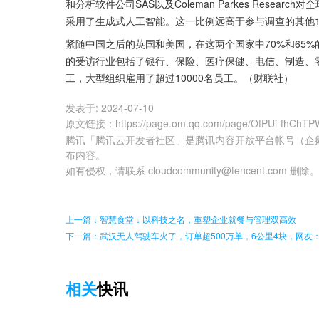
和分析软件公司SAS以及Coleman Parkes Resea
采用了生成式人工智能。这一比例远高于参与调查的其他16
紧随中国之后的英国和美国，在这两个国家中70%和65
的受访行业包括了银行、保险、医疗保健、电信、制造、零
工，大型组织雇用了超过10000名员工。（财联社）
发表于:
2024-07-10
原文链接
：
https://page.om.qq.com/page/OfPUi-fhCh
腾讯「腾讯云开发者社区」是腾讯内容开放平台帐号（企
布内容。
如有侵权，请联系 cloudcommunity@tencent.com 删除
上一篇：智慧食堂：以科技之名，重塑企业就餐与管理双高效
下一篇：武汉无人驾驶车火了，订单超500万单，6公里4块，网友
相关
快讯