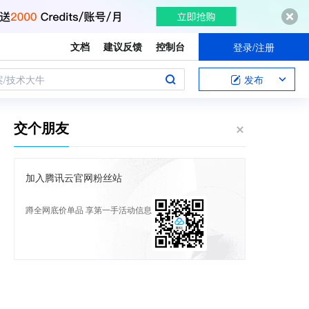
文档
建议反馈
控制台
登录/注册
案/技术大牛
发布
交个朋友
加入腾讯云官网粉丝站
蹲全网底价单品 享第一手活动信息