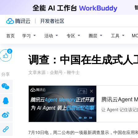
学习
活动
专区
圈层
工具
首页
M
0
调查：中国在生成式人
文章来源：
企鹅号 - 鞭牛士
分享
广告
腾讯云Agent 
让 Agent 记
7月10日电，周二公布的一项最新调查显示，中国在应用和