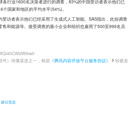
rch对全球各行业1600名决策者进行的调查，83%的中国受访者表示他们已
个国家和地区的平均水平(54%)。
%的受访者表示他们已经采用了生成式人工智能。SAS指出，此份调查
售和能源等。接受调查的最小企业和组织也雇用了500至999名员
TPWQI40CWdWt6w0
鹅号）传播渠道之一，根据
《腾讯内容开放平台服务协议》
转载发
。
：建议普及