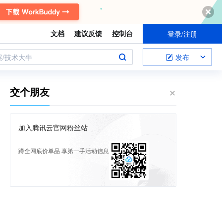
文档
建议反馈
控制台
登录/注册
案/技术大牛
发布
交个朋友
加入腾讯云官网粉丝站
蹲全网底价单品 享第一手活动信息