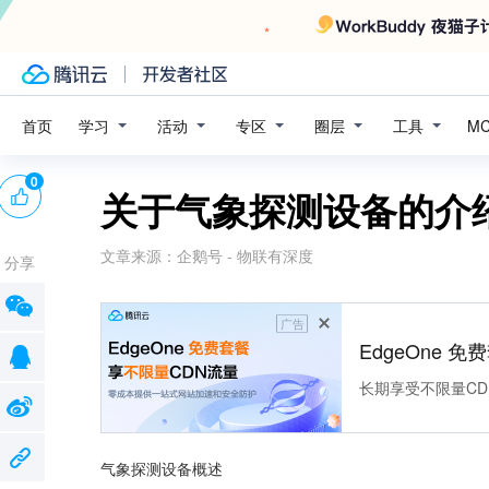
学习
活动
专区
圈层
工具
首页
M
0
关于气象探测设备的介
文章来源：
企鹅号 - 物联有深度
分享
广告
EdgeOne 
长期享受不限量CD
气象探测设备概述