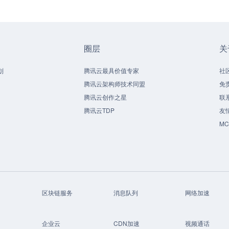
圈层
关
划
腾讯云最具价值专家
社
腾讯云架构师技术同盟
免
腾讯云创作之星
联
腾讯云TDP
友
M
区块链服务
消息队列
网络加速
企业云
CDN加速
视频通话