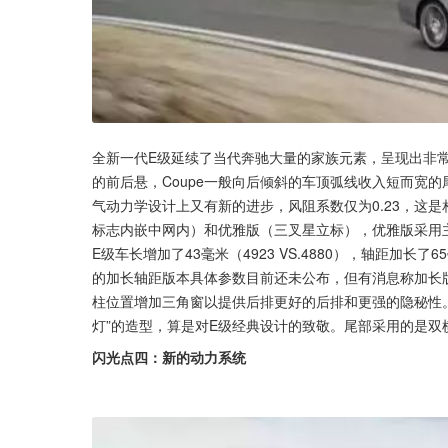
全新一代E级延续了当代奔驰大量的家族元素，呈现出非
的前后悬，Coupe一般向后倾斜的车顶弧线收入短而宽
气动力学设计上又有新的进步，风阻系数仅为0.23，这
标志内嵌中网内）和优雅版（三叉星立标），优雅版采用
E级车长增加了43毫米（4923 VS.4880），轴距加长了
的加长轴距版本具体参数目前还未公布，但有消息称加长
柱位置增加三角窗以提供后排更好的后排和更强的隐秘性。
灯”的造型，算是对E级经典设计的致敬。尾部采用的是双
闪光点四：新的动力系统