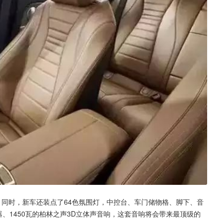
。同时，新车还装点了64色氛围灯，中控台、车门储物格、脚下、音
、1450瓦的柏林之声3D立体声音响，这套音响将会带来最顶级的