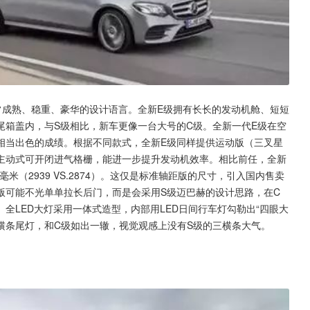
常成熟、稳重、豪华的设计语言。全新E级拥有长长的发动机舱、短短
的尾箱盖内，与S级相比，新车更像一台大号的C级。全新一代E级在空
是相当出色的成绩。根据不同款式，全新E级同样提供运动版（三叉星
主动式可开闭进气格栅，能进一步提升发动机效率。相比前任，全新
65毫米（2939 VS.2874）。这仅是标准轴距版的尺寸，引入国内售卖
版可能不光单单拉长后门，而是会采用S级迈巴赫的设计思路，在C
全LED大灯采用一体式造型，内部用LED日间行车灯勾勒出“四眼大
横条尾灯，和C级如出一辙，视觉观感上没有S级的三横条大气。