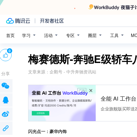
学习
活动
专区
圈层
工具
首页
M
0
梅赛德斯-奔驰E级轿车
文章来源：
企鹅号 - 中升奔驰资讯站
分享
广告
全能 AI 工作台 
企业旗舰版买即送200
闪光点一：豪华内饰