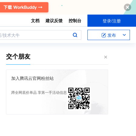
文档
建议反馈
控制台
登录/注册
案/技术大牛
发布
交个朋友
加入腾讯云官网粉丝站
蹲全网底价单品 享第一手活动信息