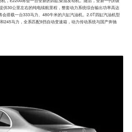
动机，E220d将会一台全新的四缸柴油发动机。随后，全新一代E级
能提供30公里左右的纯电续航里程，整套动力系统综合输出功率高达
IC将会搭载一台333马力、480牛米的六缸汽油机。2.0T四缸汽油机型
力和245马力，全系匹配9挡自动变速箱，动力传动系统与国产奔驰