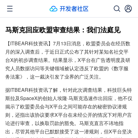
马斯克回应欧盟审查结果：我们法庭见
【ITBEAR科技资讯】7月13日消息，欧盟委员会在经历数
月的深入调查后，于近日正式公布了其针对某知名社交平
台X的初步调查结果。结果显示，X平台在广告透明度及研
究人员数据访问等关键领域被认定违反了欧盟的《数字服
务法案》，这一裁决引发了业界的广泛关注。
据ITBEAR科技资讯了解，针对此次调查结果，科技巨头特
斯拉及SpaceX的创始人埃隆·马斯克迅速作出回应，他不仅
揭示了欧盟委员会与X平台之间可能存在的秘密协议潜规
则，还指出该协议要求X平台在未经公开的情况下对用户言
论进行审查，以换取罚款的豁免。马斯克直言不讳地指
出，尽管其他平台已默默接受了这一潜规则，但X平台坚决