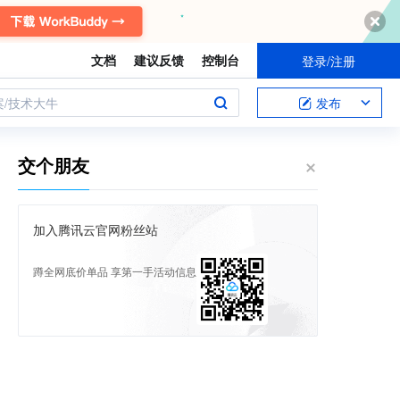
文档
建议反馈
控制台
登录/注册
案/技术大牛
发布
交个朋友
加入腾讯云官网粉丝站
蹲全网底价单品 享第一手活动信息