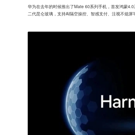
华为在去年的时候推出了Mate 60系列手机，首发鸿蒙4.
二代昆仑玻璃，支持AI隔空操控、智感支付、注视不熄