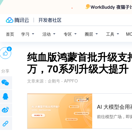
学习
活动
专区
圈层
工具
首页
M
0
纯血版鸿蒙首批升级支持
万，70系列升级大提升
分享
文章来源：
企鹅号 - APPFO
广告
AI 大模型会用
前往模型广场，即