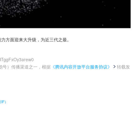
像能力方面迎来大升级，为近三代之最。
6BTggFxOy3arew0
鹅号）传播渠道之一，根据
《腾讯内容开放平台服务协议》
转载发
。
IF）