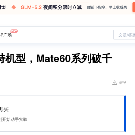
CP广场
文章/答
机型，Mate60系列破千
举报
再买
刻开始动手实验