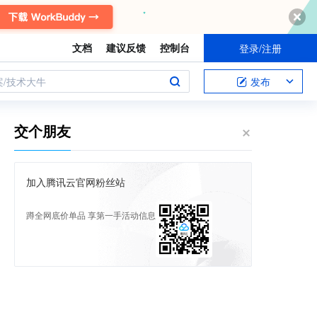
文档
建议反馈
控制台
登录/注册
案/技术大牛
发布
交个朋友
加入腾讯云官网粉丝站
蹲全网底价单品 享第一手活动信息