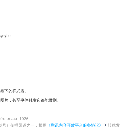
ytle
序靠下的样式表。
画图片，甚至事件触发它都能做到。
?refer=cp_1026
鹅号）传播渠道之一，根据
《腾讯内容开放平台服务协议》
转载发