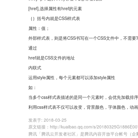
[href],选择属性有href的元素
｛｝括号内就是CSS样式表
属性：值；
外部样式表，则是将CSS书写在一个CSS文件中，不需要写s
通过
href就是CSS文件的地址
内联式
运用style属性，每个元素都可以添加style属性
如：
当多个css样式表描述的是同一个元素时，会优先加载排
利用css样式表不仅可以改变，背景颜色，字体颜色，动
发表于:
2018-03-25
原文链接
：
http://kuaibao.qq.com/s/20180325G1886E00
腾讯「腾讯云开发者社区」是腾讯内容开放平台帐号（企