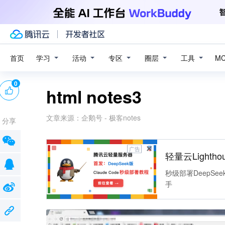
学习
活动
专区
圈层
工具
首页
M
0
html notes3
文章来源：
企鹅号 - 极客notes
分享
广告
轻量云Lightho
秒级部署DeepSee
手