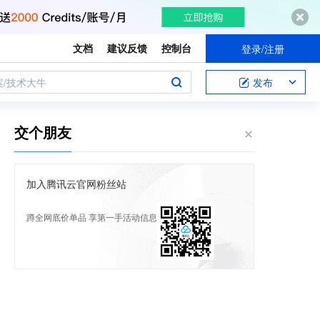
文档
建议反馈
控制台
登录/注册
案/技术大牛
发布
交个朋友
加入腾讯云官网粉丝站
蹲全网底价单品 享第一手活动信息