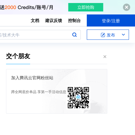
文档
建议反馈
控制台
登录/注册
案/技术大牛
发布
交个朋友
加入腾讯云官网粉丝站
蹲全网底价单品 享第一手活动信息