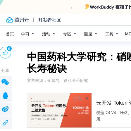
学习
活动
专区
圈层
工具
首页
M
0
中国药科大学研究：硝
长寿秘诀
分享
文章来源：
企鹅号 - 路汀医药研究
广告
云开发 Toke
覆盖DS V4、Hy3、
用