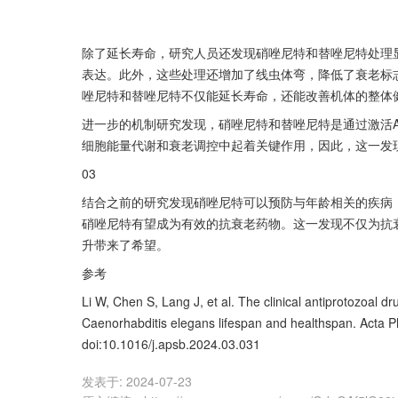
除了延长寿命，研究人员还发现硝唑尼特和替唑尼特处理
表达。此外，这些处理还增加了线虫体弯，降低了衰老标
唑尼特和替唑尼特不仅能延长寿命，还能改善机体的整体
进一步的机制研究发现，硝唑尼特和替唑尼特是通过激活Akt/A
细胞能量代谢和衰老调控中起着关键作用，因此，这一发
03
结合之前的研究发现硝唑尼特可以预防与年龄相关的疾病
硝唑尼特有望成为有效的抗衰老药物。这一发现不仅为抗
升带来了希望。
参考
Li W, Chen S, Lang J, et al. The clinical antiprotozoal dr
Caenorhabditis elegans lifespan and healthspan. Acta P
doi:10.1016/j.apsb.2024.03.031
发表于:
2024-07-23