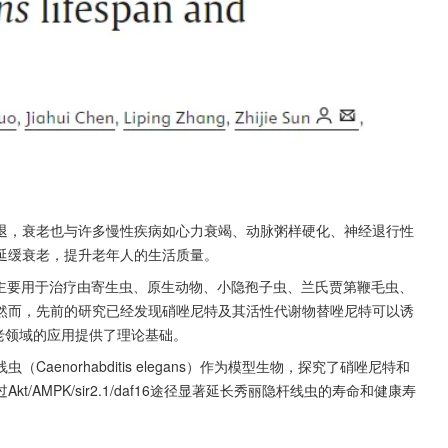
退，衰老也与许多慢性疾病如心力衰竭、动脉粥样硬化、神经退行性
延缓衰老，提升老年人的生活质量。
，主要用于治疗由寄生虫、原生动物、小隐孢子虫、兰氏贾第鞭毛虫、
然而，先前的研究已经发现硝唑尼特及其活性代谢物替唑尼特可以诱
老领域的应用提供了理论基础。
enorhabditis elegans）作为模型生物，探究了硝唑尼特和
AMPK/sir2.1/daf16途径显著延长秀丽隐杆线虫的寿命和健康寿