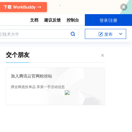
文档
建议反馈
控制台
登录/注册
案/技术大牛
发布
交个朋友
加入腾讯云官网粉丝站
蹲全网底价单品 享第一手活动信息