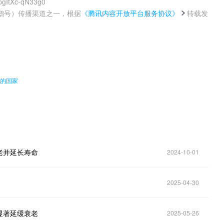
pgItXc-qN33g0
鹅号）传播渠道之一，根据
《腾讯内容开放平台服务协议》
转载发
。
回的国家
老并延长寿命
2024-10-01
2025-04-30
显著延缓衰老
2025-05-26