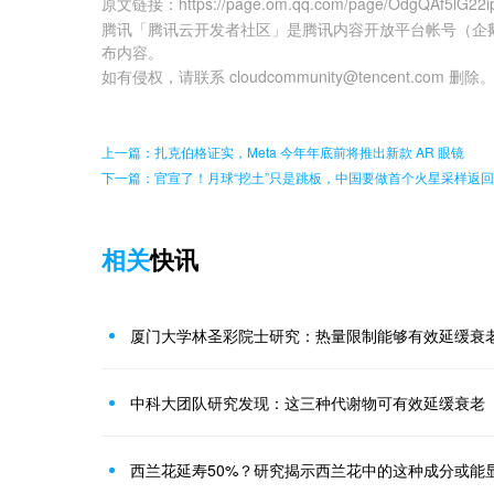
原文链接
：
https://page.om.qq.com/page/OdgQAf5lG22i
腾讯「腾讯云开发者社区」是腾讯内容开放平台帐号（企
布内容。
如有侵权，请联系 cloudcommunity@tencent.com 删除
上一篇：扎克伯格证实，Meta 今年年底前将推出新款 AR 眼镜
下一篇：官宣了！月球“挖土”只是跳板，中国要做首个火星采样返
相关
快讯
厦门大学林圣彩院士研究：热量限制能够有效延缓衰
中科大团队研究发现：这三种代谢物可有效延缓衰老
西兰花延寿50%？研究揭示西兰花中的这种成分或能