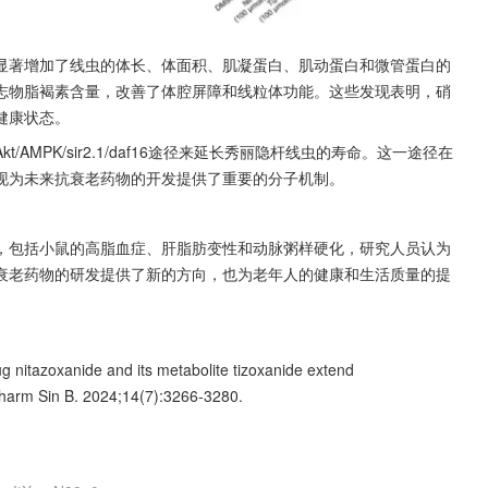
显著增加了线虫的体长、体面积、肌凝蛋白、肌动蛋白和微管蛋白的
志物脂褐素含量，改善了体腔屏障和线粒体功能。这些发现表明，硝
健康状态。
MPK/sir2.1/daf16途径来延长秀丽隐杆线虫的寿命。这一途径在
现为未来抗衰老药物的开发提供了重要的分子机制。
，包括小鼠的高脂血症、肝脂肪变性和动脉粥样硬化，研究人员认为
衰老药物的研发提供了新的方向，也为老年人的健康和生活质量的提
ug nitazoxanide and its metabolite tizoxanide extend 
harm Sin B. 2024;14(7):3266-3280. 