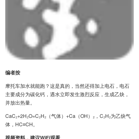
编者按
摩托车加水就能跑？这是真的，当然还得加上电石，电石
主要成分为碳化钙，遇水立即发生激烈反应，生成乙炔，
并放出热量。
CaC₂+2H₂O=C₂H₂（气体）+Ca（OH）₂，C₂H₂为乙炔气
体，HC≡CH。
视频资料，建议WiFi观看