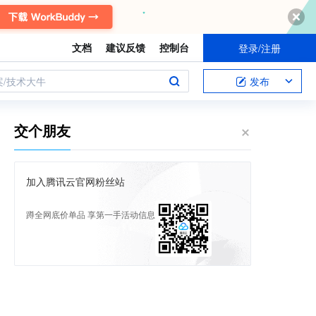
文档
建议反馈
控制台
登录/注册
案/技术大牛
发布
交个朋友
加入腾讯云官网粉丝站
蹲全网底价单品 享第一手活动信息