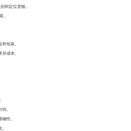
识别和定位货物。
策。
运和包装。
库存成本。
。
。
：
时间。
准确性。
化。