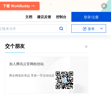
文档
建议反馈
控制台
登录/注册
案/技术大牛
发布
交个朋友
加入腾讯云官网粉丝站
蹲全网底价单品 享第一手活动信息