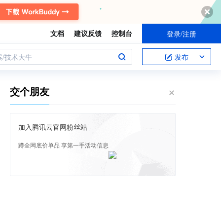
文档
建议反馈
控制台
登录/注册
案/技术大牛
发布
交个朋友
加入腾讯云官网粉丝站
蹲全网底价单品 享第一手活动信息