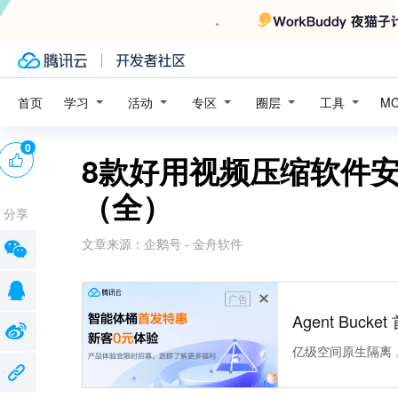
学习
活动
专区
圈层
工具
首页
M
0
8款好用视频压缩软件安
（全）
分享
文章来源：
企鹅号 - 金舟软件
广告
Agent Buck
亿级空间原生隔离