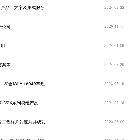
软硬件产品、方案及集成服务
2024-02-22
子公司
2020-11-17
自用
2024-01-09
方案等
2024-07-26
美格智能(002881.SZ)：下一代5G+C-V2X车规级模组，符合IATF 16949车规级认证
2023-07-19
 C-V2X系列模组产品
2024-07-16
澜起科技（688008.SH）：去年底已完成第一代AI芯片工程样片的流片并成功点亮，目前正进行内部测试和验证等相关工作
2023-06-09