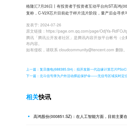
格隆汇7月26日丨有投资者于投资者互动平台向ST高鸿(000
复称，C-V2X芯片目前处于样片流片阶段，量产后会寻
发表于:
2024-07-26
原文链接
：
https://page.om.qq.com/page/OdjYa-RdFOJ
腾讯「腾讯云开发者社区」是腾讯内容开放平台帐号（企
布内容。
如有侵权，请联系 cloudcommunity@tencent.com 删除
上一篇：复旦微电(688385.SH)：拟开发新一代边缘计算芯片PSo
下一篇：北斗信号弹为户外活动撑起保护伞——无信号区域实时定
相关
快讯