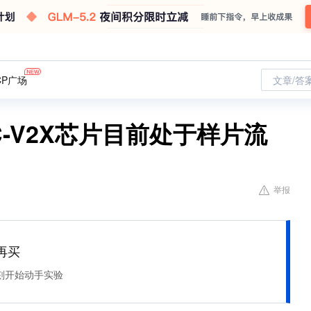
CP广场
文章/答
)：C-V2X芯片目前处于样片流
举报
再买
刻开始动手实验