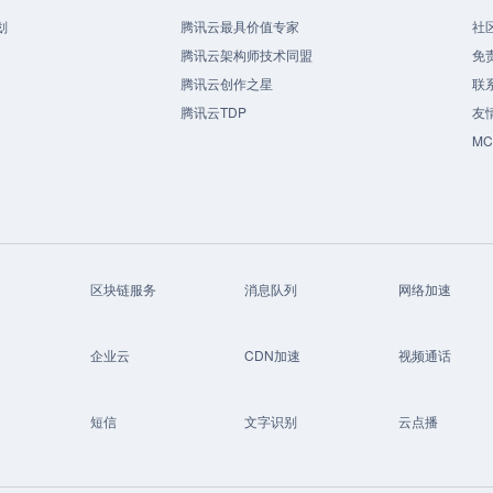
划
腾讯云最具价值专家
社
腾讯云架构师技术同盟
免
腾讯云创作之星
联
腾讯云TDP
友
M
区块链服务
消息队列
网络加速
企业云
CDN加速
视频通话
短信
文字识别
云点播