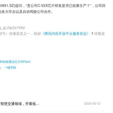
851.SZ)提问，“贵公司C-V2X芯片研发是否已批量生产？”，公司回
求与各大车企以及自动驾驶公司合作。
tg_gLISpZe78A0
鹅号）传播渠道之一，根据
《腾讯内容开放平台服务协议》
转载发
。
C和智能通信芯片RFSoC
位、一键求助
高鸿股份(000851.SZ)：在人工智能方面，目前主要在智慧交通领域，开展低速无人驾驶、基于视频的AI分析等研究工作
2024-03-12