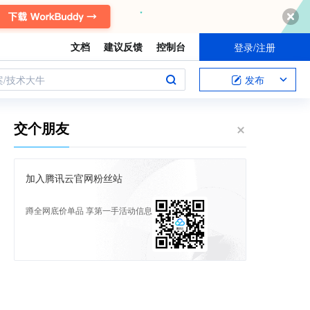
文档
建议反馈
控制台
登录/注册
案/技术大牛
发布
交个朋友
加入腾讯云官网粉丝站
蹲全网底价单品 享第一手活动信息