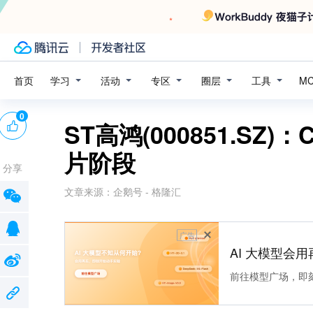
学习
活动
专区
圈层
工具
首页
M
0
ST高鸿(000851.SZ
片阶段
分享
文章来源：
企鹅号 - 格隆汇
广告
AI 大模型会用
前往模型广场，即