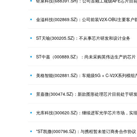
钜泉科技(688391.SH)：公司首颗工规级AFE芯
金溢科技(002869.SZ)：公司前装V2X-OBU主要客
ST天喻(300205.SZ)：不从事芯片研发和设计业务
ST中嘉（000889.SZ）：尚未采购英伟达生产的芯片
景嘉微(300474.SZ)：新款图形处理芯片目前处于
*ST凯撒(000796.SZ)：与携程暂未签订商务合作协议