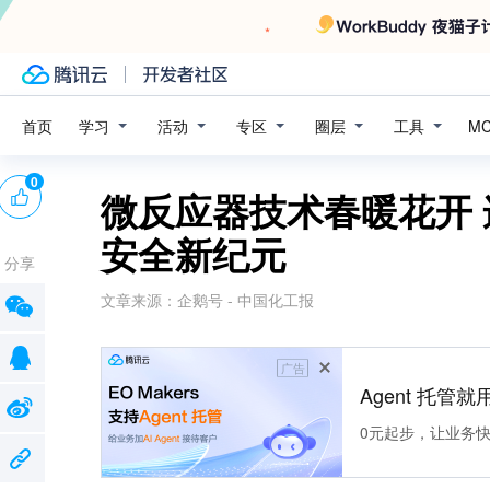
学习
活动
专区
圈层
工具
首页
M
0
微反应器技术春暖花开
安全新纪元
分享
文章来源：
企鹅号 - 中国化工报
广告
Agent 托管就用
0元起步，让业务快速拥