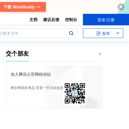
文档
建议反馈
控制台
登录/注册
案/技术大牛
发布
交个朋友
加入腾讯云官网粉丝站
蹲全网底价单品 享第一手活动信息