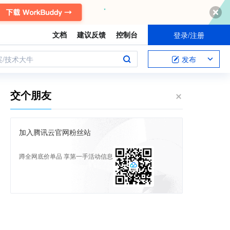
文档
建议反馈
控制台
登录/注册
案/技术大牛
发布
交个朋友
加入腾讯云官网粉丝站
蹲全网底价单品 享第一手活动信息