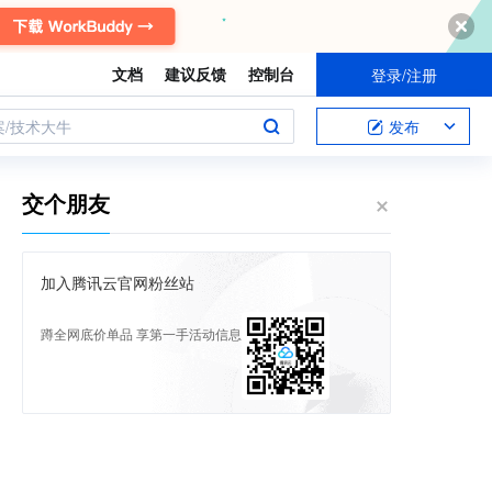
文档
建议反馈
控制台
登录/注册
案/技术大牛
发布
交个朋友
加入腾讯云官网粉丝站
蹲全网底价单品 享第一手活动信息