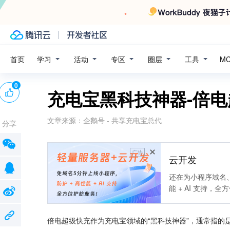
学习
活动
专区
圈层
工具
首页
M
0
充电宝黑科技神器-倍
文章来源：
企鹅号 - 共享充电宝总代
分享
广告
云开发
还在为小程序域名、
能 + AI 支持，
倍电超级快充作为充电宝领域的“黑科技神器”，通常指的