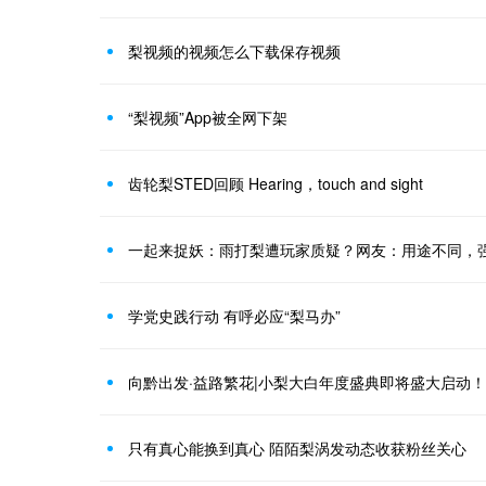
梨视频的视频怎么下载保存视频
“梨视频”App被全网下架
齿轮梨STED回顾 Hearing，touch and sight
一起来捉妖：雨打梨遭玩家质疑？网友：用途不同，
学党史践行动 有呼必应“梨马办”
向黔出发·益路繁花|小梨大白年度盛典即将盛大启动！
只有真心能换到真心 陌陌梨涡发动态收获粉丝关心