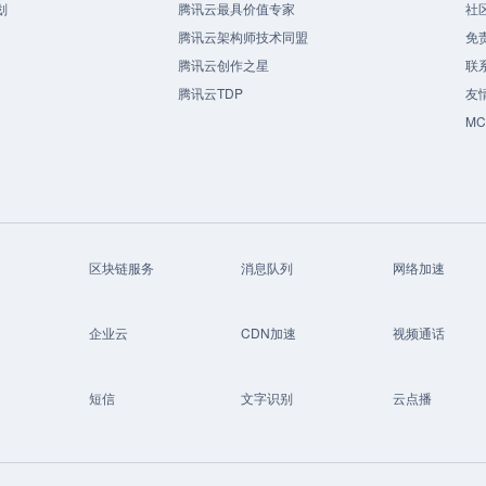
划
腾讯云最具价值专家
社
腾讯云架构师技术同盟
免
腾讯云创作之星
联
腾讯云TDP
友
M
区块链服务
消息队列
网络加速
企业云
CDN加速
视频通话
短信
文字识别
云点播