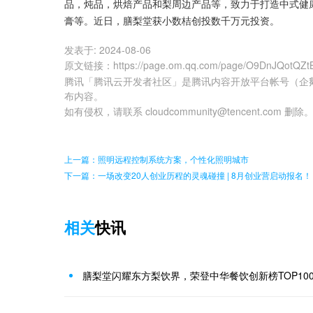
品，炖品，烘焙产品和梨周边产品等，致力于打造中式健
膏等。近日，膳梨堂获小数桔创投数千万元投资。
发表于:
2024-08-06
原文链接
：
https://page.om.qq.com/page/O9DnJQotQZ
腾讯「腾讯云开发者社区」是腾讯内容开放平台帐号（企
布内容。
如有侵权，请联系 cloudcommunity@tencent.com 删除
上一篇：照明远程控制系统方案，个性化照明城市
下一篇：一场改变20人创业历程的灵魂碰撞 | 8月创业营启动报名！
相关
快讯
膳梨堂闪耀东方梨饮界，荣登中华餐饮创新榜TOP10