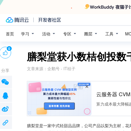
学习
活动
专区
圈层
工具
首页
M
0
膳梨堂获小数桔创投数
文章来源：
企鹅号 - IT桔子
分享
广告
云服务器 CV
算力成本最大降幅超
膳梨堂是一家中式轻甜品品牌，公司产品以梨为主材，花