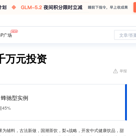
CP广场
文章/答
千万元投资
举报
M 蜂驰型实例
45%
果为辅料，古法新做，国潮茶饮，梨+战略，开发中式健康饮品，甜