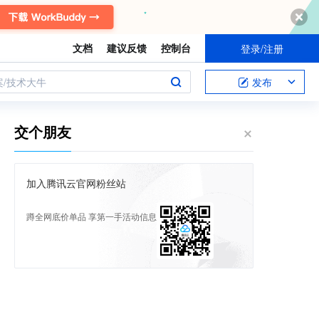
文档
建议反馈
控制台
登录/注册
案/技术大牛
发布
交个朋友
加入腾讯云官网粉丝站
蹲全网底价单品 享第一手活动信息