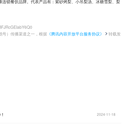
康连锁餐饮品牌。代表产品有：紫砂烤梨、小吊梨汤、冰糖雪梨、梨
tBFJRcGElabY6Q0
鹅号）传播渠道之一，根据
《腾讯内容开放平台服务协议》
转载发
。
0！
2024-11-18