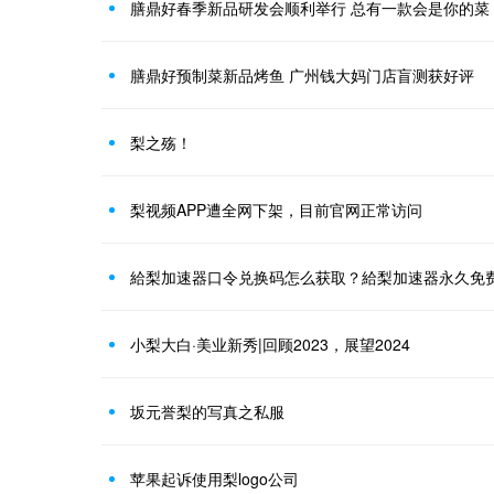
膳鼎好春季新品研发会顺利举行 总有一款会是你的菜
膳鼎好预制菜新品烤鱼 广州钱大妈门店盲测获好评
梨之殇！
梨视频APP遭全网下架，目前官网正常访问
給梨加速器口令兑换码怎么获取？給梨加速器永久免费
小梨大白·美业新秀|回顾2023，展望2024
坂元誉梨的写真之私服
苹果起诉使用梨logo公司