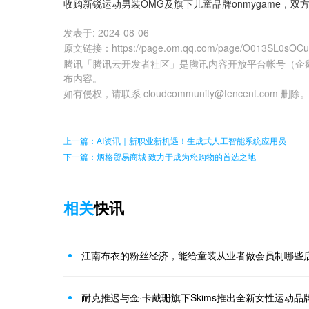
收购新锐运动男装OMG及旗下儿童品牌onmygame，
发表于:
2024-08-06
原文链接
：
https://page.om.qq.com/page/O013SL0sOC
腾讯「腾讯云开发者社区」是腾讯内容开放平台帐号（企
布内容。
如有侵权，请联系 cloudcommunity@tencent.com 删除
上一篇：AI资讯｜新职业新机遇！生成式人工智能系统应用员
下一篇：炳格贸易商城 致力于成为您购物的首选之地
相关
快讯
江南布衣的粉丝经济，能给童装从业者做会员制哪些
耐克推迟与金·卡戴珊旗下Skims推出全新女性运动品