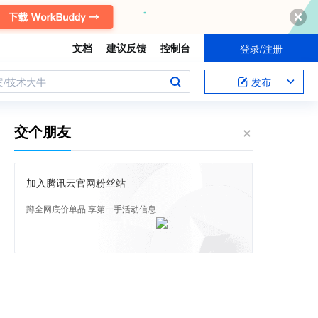
文档
建议反馈
控制台
登录/注册
案/技术大牛
发布
交个朋友
加入腾讯云官网粉丝站
蹲全网底价单品 享第一手活动信息