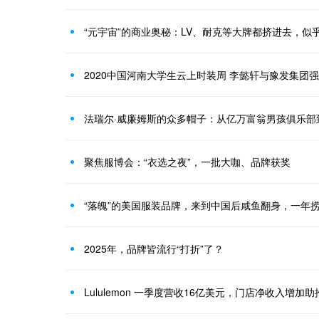
“元宇宙”的商业奥秘：LV、耐克等大牌都挤进去，似
2020中国河南大学生云上时装周 李懿轩与豫发集团
法瑞尔·威廉姆斯的众多帽子：从亿万富翁男孩俱乐部
聚焦服博会：“衣选之夜”，一批大咖、品牌获奖
“落魄”的美国服装品牌，来到中国后咸鱼翻身，一年
2025年，品牌皆流行“打折”了？
Lululemon 一季度营收16亿美元，门店净收入增加