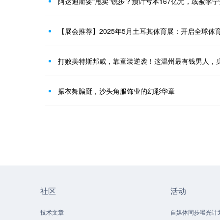
阿达迪斯要“甩卖”锐步？预计亏本167亿元，或被李
【展会推荐】2025年5月土耳其体育展：开启全球体
打败美特斯邦威，靠童装逆袭！这温州最有钱男人，身
振衣舞蹁跹，沙头角服饰业的幻彩华章
社区
活动
技术文章
自媒体同步曝光计