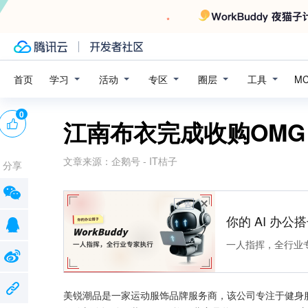
学习
活动
专区
圈层
工具
首页
M
0
江南布衣完成收购OMG
文章来源：
企鹅号 - IT桔子
分享
广告
你的 AI 办公搭子
一人指挥，全行业
美锐潮品是一家运动服饰品牌服务商，该公司专注于健身服装