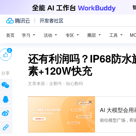
学习
活动
专区
圈层
工具
首页
M
0
还有利润吗？IP68防水
素+120W快充
分享
文章来源：
企鹅号 - 知心数码
广告
AI 大模型会用
前往模型广场，即