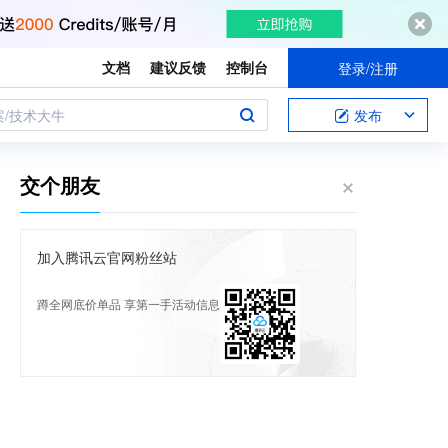
文档
建议反馈
控制台
登录/注册
案/技术大牛
发布
交个朋友
加入腾讯云官网粉丝站
蹲全网底价单品 享第一手活动信息