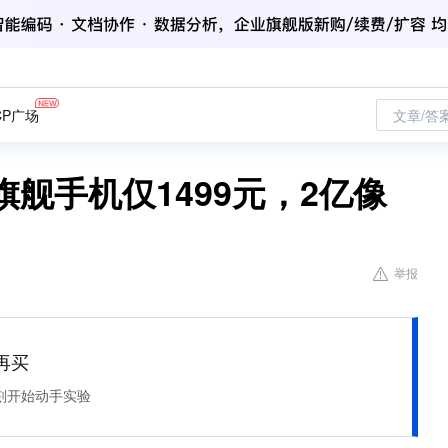
CP广场
文章/答
旗舰手机仅1499元，2亿像
举报
再买
刻开始动手实验