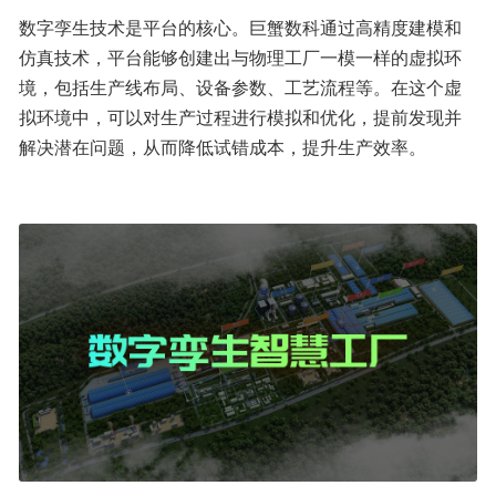
数字孪生技术是平台的核心。巨蟹数科通过高精度建模和
仿真技术，平台能够创建出与物理工厂一模一样的虚拟环
境，包括生产线布局、设备参数、工艺流程等。在这个虚
拟环境中，可以对生产过程进行模拟和优化，提前发现并
解决潜在问题，从而降低试错成本，提升生产效率。