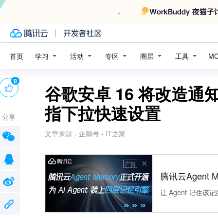
学习
活动
专区
圈层
工具
首页
M
0
谷歌安卓 16 将改造
指下拉快速设置
分享
文章来源：
企鹅号 - IT之家
广告
腾讯云Agent 
让 Agent 记