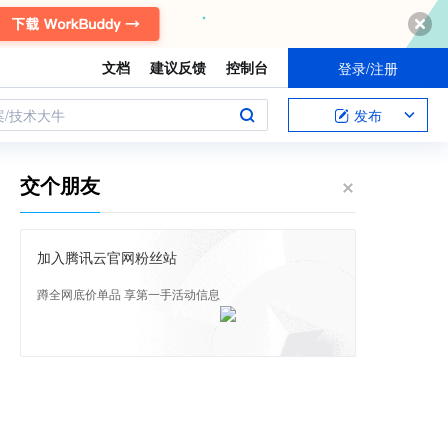
文档
建议反馈
控制台
登录/注册
案/技术大牛
发布
交个朋友
加入腾讯云官网粉丝站
蹲全网底价单品 享第一手活动信息