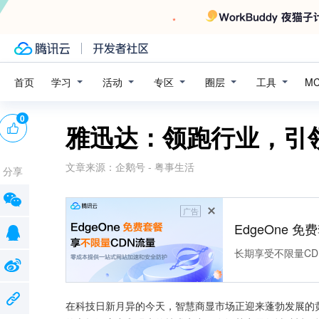
学习
活动
专区
圈层
工具
首页
M
0
雅迅达：领跑行业，引领
文章来源：
企鹅号 - 粤事生活
分享
广告
EdgeOne 
长期享受不限量CD
在科技日新月异的今天，智慧商显市场正迎来蓬勃发展的黄