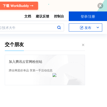
文档
建议反馈
控制台
登录/注册
案/技术大牛
发布
交个朋友
加入腾讯云官网粉丝站
蹲全网底价单品 享第一手活动信息