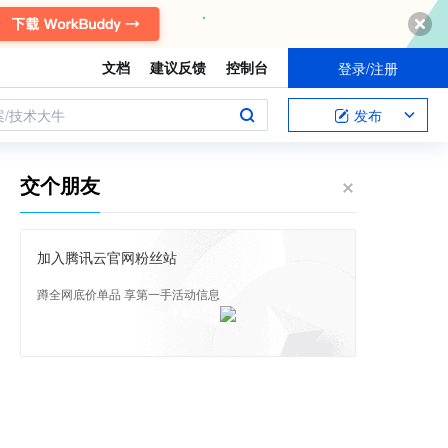
文档
建议反馈
控制台
登录/注册
案/技术大牛
发布
交个朋友
加入腾讯云官网粉丝站
蹲全网底价单品 享第一手活动信息