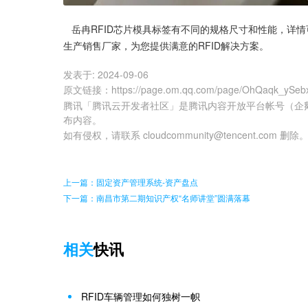
   岳冉RFID芯片模具标签有不同的规格尺寸和性能，详情可以联系上海岳冉沟通咨询。上海岳冉信息，专业的RFID产品研发
生产销售厂家，为您提供满意的RFID解决方案。
发表于:
2024-09-06
原文链接
：
https://page.om.qq.com/page/OhQaqk_yS
腾讯「腾讯云开发者社区」是腾讯内容开放平台帐号（企
布内容。
如有侵权，请联系 cloudcommunity@tencent.com 删除
上一篇：固定资产管理系统-资产盘点
下一篇：南昌市第二期知识产权“名师讲堂”圆满落幕
相关
快讯
RFID车辆管理如何独树一帜