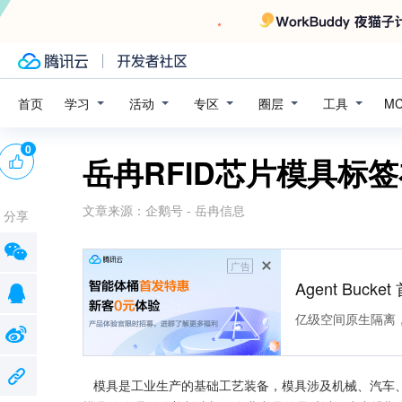
学习
活动
专区
圈层
工具
首页
M
0
岳冉RFID芯片模具标
文章来源：
企鹅号 - 岳冉信息
分享
广告
Agent Buck
亿级空间原生隔离
   模具是工业生产的基础工艺装备，模具涉及机械、汽车、轻工、电子、化工、冶金、建材等各个行业，应用范围十分广泛。