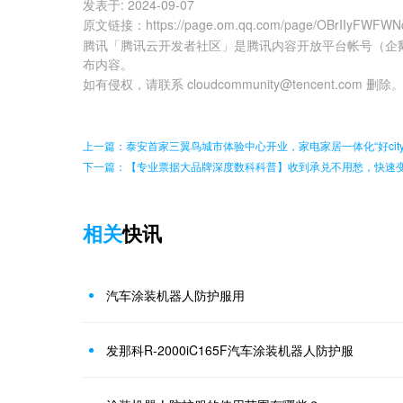
发表于:
2024-09-07
原文链接
：
https://page.om.qq.com/page/OBrIIyFWF
腾讯「腾讯云开发者社区」是腾讯内容开放平台帐号（企
布内容。
如有侵权，请联系 cloudcommunity@tencent.com 删除
上一篇：泰安首家三翼鸟城市体验中心开业，家电家居一体化“好city
下一篇：【专业票据大品牌深度数科科普】收到承兑不用愁，快速
相关
快讯
汽车涂装机器人防护服用
发那科R-2000iC165F汽车涂装机器人防护服