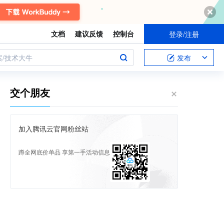
文档
建议反馈
控制台
登录/注册
案/技术大牛
发布
交个朋友
加入腾讯云官网粉丝站
蹲全网底价单品 享第一手活动信息