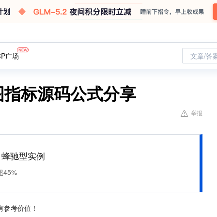
CP广场
文章/答
图指标源码公式分享
举报
M 蜂驰型实例
45%
有参考价值！