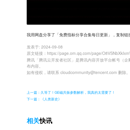
我用网盘分享了「免费指标分享合集每日更新」，复制链
发表于:
2024-09-08
原文链接
：
https://page.om.qq.com/page/O8VSNbXkI
腾讯「腾讯云开发者社区」是腾讯内容开放平台帐号（企
布内容。
如有侵权，请联系 cloudcommunity@tencent.com 删除
上一篇：久等了！GE磁共振参数解析，我真的太需要了！
下一篇：《人类新史》
相关
快讯