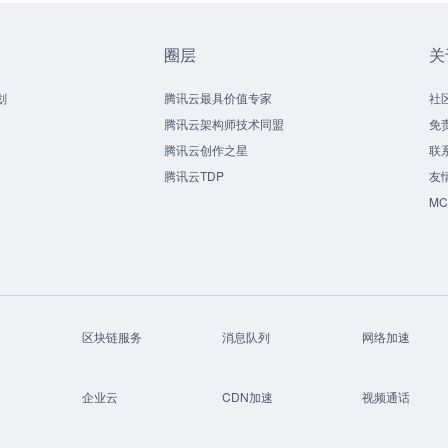
圈层
关
划
腾讯云最具价值专家
社
腾讯云架构师技术同盟
免
腾讯云创作之星
联
腾讯云TDP
友
M
区块链服务
消息队列
网络加速
企业云
CDN加速
视频通话