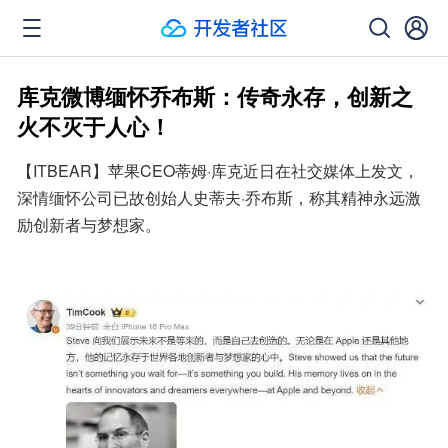
库克微博缅怀乔布斯：传奇永存，创新之
火不灭于人心！
【ITBEAR】苹果CEO蒂姆·库克近日在社交媒体上发文，
深情缅怀公司已故创始人史蒂夫·乔布斯，称其精神永远激
励创新者与梦想家。