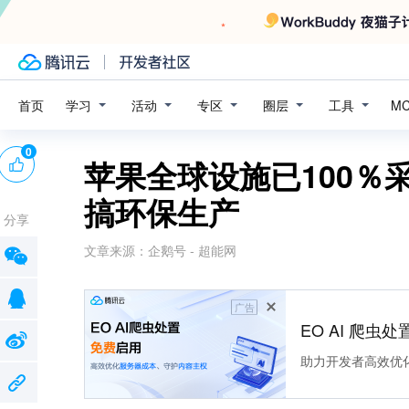
学习
活动
专区
圈层
工具
首页
M
0
苹果全球设施已100％
搞环保生产
分享
文章来源：
企鹅号 - 超能网
广告
EO AI 爬虫
助力开发者高效优