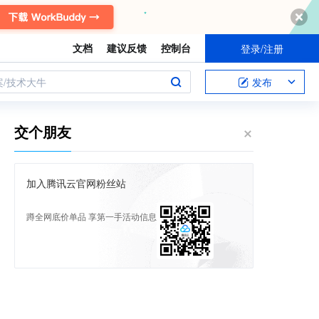
文档
建议反馈
控制台
登录/注册
案/技术大牛
发布
交个朋友
加入腾讯云官网粉丝站
蹲全网底价单品 享第一手活动信息