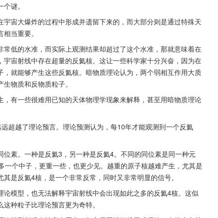
一个谜。
在宇宙大爆炸的过程中形成并遗留下来的，而大部分则是通过特殊天
言相当重要。
非常低的水准，而实际上观测结果却超过了这个水准，那就意味着在
，宇宙射线中存在超量的反氦核。这让一些科学家十分兴奋，因为在
子，就能够产生这些反氦核。暗物质理论认为，两个弱相互作用大质
产生物质和反物质粒子。
生，有一些很难用已知的天体物理学现象来解释，甚至用暗物质理论
量远远超越了理论预言。理论预测认为，每10年才能观测到一个反氦
同位素。一种是反氦3，另一种是反氦4。不同的同位素是同一种元
3多一个中子，更重一些，也更少见。越重的原子核越难产生，尤其是
尤其是反氦4核，是一个非常反常，同时又非常明显的信号。
理论模型，也无法解释宇宙射线中会出现如此之多的反氦4核。这似
么这种粒子比理论预言更为奇特。