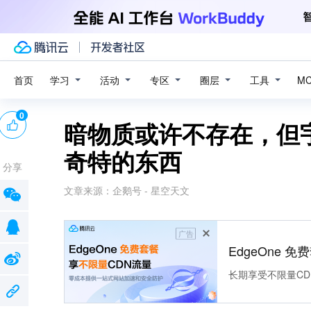
学习
活动
专区
圈层
工具
首页
M
0
暗物质或许不存在，但
奇特的东西
分享
文章来源：
企鹅号 - 星空天文
广告
EdgeOne 
长期享受不限量CD