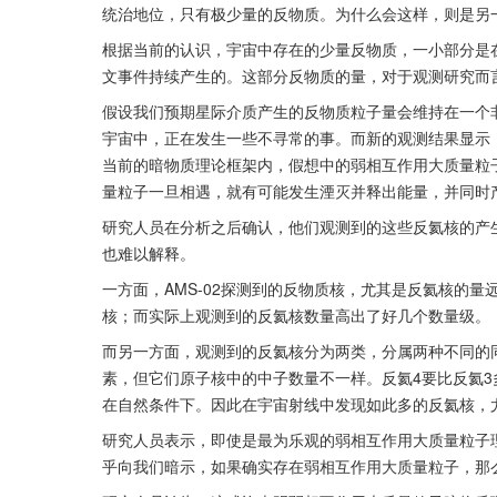
统治地位，只有极少量的反物质。为什么会这样，则是另
根据当前的认识，宇宙中存在的少量反物质，一小部分是
文事件持续产生的。这部分反物质的量，对于观测研究而
假设我们预期星际介质产生的反物质粒子量会维持在一个
宇宙中，正在发生一些不寻常的事。而新的观测结果显示
当前的暗物质理论框架内，假想中的弱相互作用大质量粒
量粒子一旦相遇，就有可能发生湮灭并释出能量，并同时
研究人员在分析之后确认，他们观测到的这些反氦核的产
也难以解释。
一方面，AMS-02探测到的反物质核，尤其是反氦核的
核；而实际上观测到的反氦核数量高出了好几个数量级。
而另一方面，观测到的反氦核分为两类，分属两种不同的
素，但它们原子核中的中子数量不一样。反氦4要比反氦
在自然条件下。因此在宇宙射线中发现如此多的反氦核，
研究人员表示，即使是最为乐观的弱相互作用大质量粒子
乎向我们暗示，如果确实存在弱相互作用大质量粒子，那