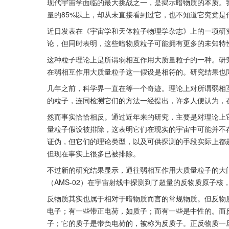
现代宇宙学面临的最大挑战之一，是揭示暗物质的本质。
量的85%以上，却从未直接看到过它，也不知道它究竟是
近日发表在《宇宙学和天体粒子物理学杂志》上的一项研
论，但同时表明，这些暗物质粒子可能拥有更多的未知特
这种粒子理论上是所谓弱相互作用大质量粒子的一种。研
在弱相互作用大质量粒子这一假设是相符的。研究结果也
几年之前，科学界一直在等一个奇迹。理论上对所谓弱相
的粒子，连同检测它们的方法一经提出，许多人便认为，
然而事实恰恰相反。通过近年来的研究，主要是对理论上
量粒子假设被排除，这表明它们在现实的宇宙中可能并不
证伪，但它们的理论类型，以及可供探测的手段实际上都
但现在事实上很多已被排除。
不过新的研究结果显示，通往弱相互作用大质量粒子的大
（AMS-02）在宇宙射线中探测到了超量的反物质原子
反物质其实也属于相对于暗物质而言的常规物质。但反物
电子；有一些带正电荷，如质子；而有一些是中性的。而
子；它的质子是带负电荷的，被称为反质子。正反物质一