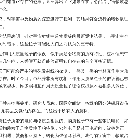
我们知道它存在的迹象，甚至算出了它如果存在，必然占宇宙物质总
什么。
究，对宇宙中反物质的踪迹进行了检测，其结果符合流行的暗物质理
性。
究结果表明，针对宇宙射线中反物质核的最新观测结果，与宇宙中存
同时暗示，这些粒子可能比人们之前认为的更奇特。
互作用大质量粒子的假设，似乎满足暗物质的所有特性。这种假想中
在几年内，人类便可获得能够证明它们存在的首个直接证据。
它们可能会产生的特殊发射线的探测，一类又一类的弱相互作用大质
存在。时至今日，虽然并非所有弱相互作用大质量粒子的假设都已被
越来越少。许多弱相互作用大质量粒子理论模型原本被很多人深信，
门并未彻底关闭。研究人员称，国际空间站上搭载的阿尔法磁频谱仪
核，尤其是反氦核的存在。而这出乎所有人的意料。
质粒子所带的电荷与物质是相反的。物质粒子中有一些带负电荷，如
反物质粒子是物质粒子的镜像，它的电子是带正电荷的，被称为正
旦相遇，就会相互湮灭，转化为强伽马射线。我们的宇宙中，物质占