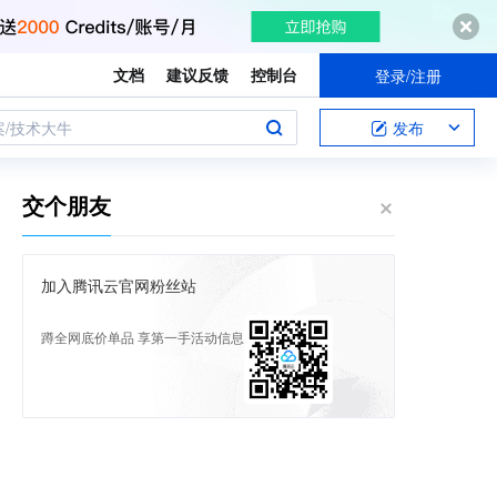
文档
建议反馈
控制台
登录/注册
案/技术大牛
发布
交个朋友
加入腾讯云官网粉丝站
蹲全网底价单品 享第一手活动信息