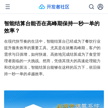
智能结算台能否在高峰期保持一秒一单的
效率？
在现代快节奏的生活中，智能结算台已经成为了餐饮行业
提升服务效率的重要工具。尤其是在就餐高峰期，客户的
需求与日俱增，如何快速、高效地完成结算成为了食堂管
理者面临的一大挑战。然而，凭借其强大的高速处理能力
和优化的算法，智能结算台能够在这样的压力下，依旧保
持一秒一单的卓越效率。