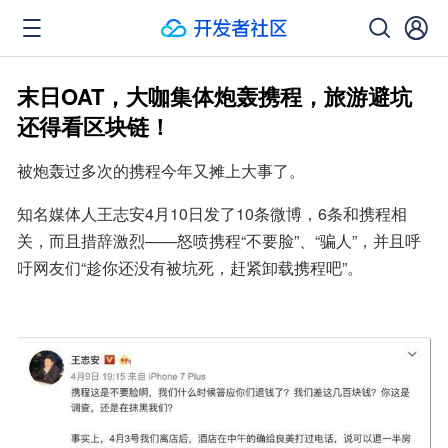
末日OAT，大咖集体炮轰携程，旅游避坑
还得看区块链！
被炮轰过多次的携程今年又摊上大事了。
知名媒体人王志安4月10日发了10条微博，6条和携程相
关，而且措辞激烈——怒喷携程“不要脸”、“骗人”，并且呼
吁网友们“趁你还没有被坑死，赶紧卸载携程吧”。