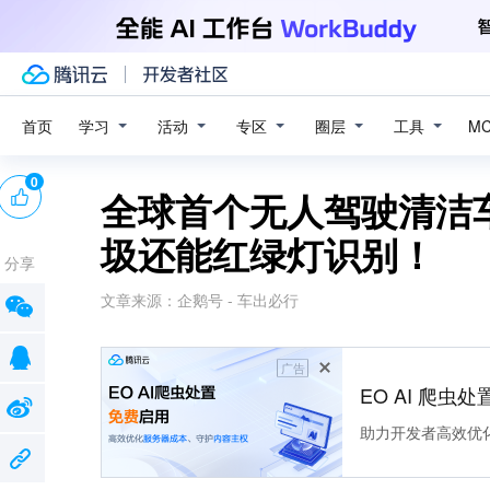
学习
活动
专区
圈层
工具
首页
M
0
全球首个无人驾驶清洁
圾还能红绿灯识别！
分享
文章来源：
企鹅号 - 车出必行
广告
EO AI 爬虫
助力开发者高效优