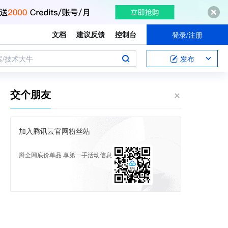
文档
建议反馈
控制台
登录/注册
案/技术大牛
发布
交个朋友
加入腾讯云官网粉丝站
蹲全网底价单品 享第一手活动信息