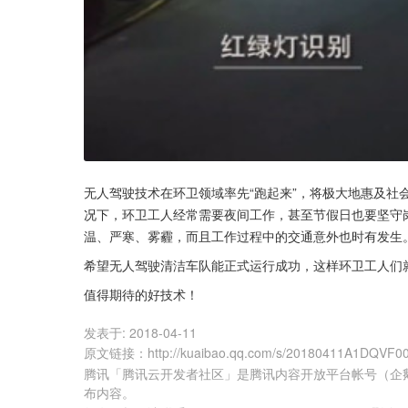
无人驾驶技术在环卫领域率先“跑起来”，将极大地惠及社
况下，环卫工人经常需要夜间工作，甚至节假日也要坚守
温、严寒、雾霾，而且工作过程中的交通意外也时有发生
希望无人驾驶清洁车队能正式运行成功，这样环卫工人们
值得期待的好技术！
发表于:
2018-04-11
原文链接
：
http://kuaibao.qq.com/s/20180411A1DQVF0
腾讯「腾讯云开发者社区」是腾讯内容开放平台帐号（企
布内容。