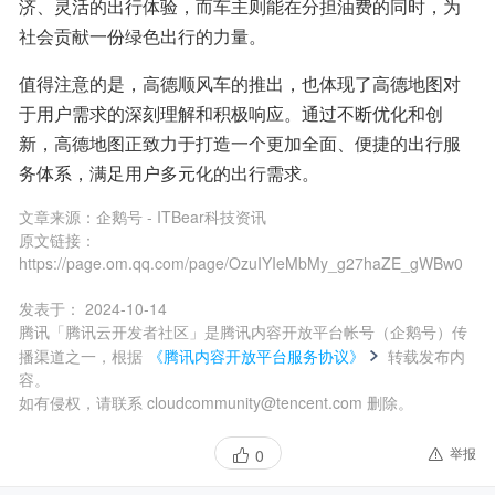
济、灵活的出行体验，而车主则能在分担油费的同时，为
社会贡献一份绿色出行的力量。
值得注意的是，高德顺风车的推出，也体现了高德地图对
于用户需求的深刻理解和积极响应。通过不断优化和创
新，高德地图正致力于打造一个更加全面、便捷的出行服
务体系，满足用户多元化的出行需求。
文章来源：
企鹅号 - ITBear科技资讯
原文链接：
https://page.om.qq.com/page/OzuIYIeMbMy_g27haZE_gWBw0
发表于：
2024-10-14
腾讯「腾讯云开发者社区」是腾讯内容开放平台帐号（企鹅号）传
播渠道之一，根据
《腾讯内容开放平台服务协议》
转载发布内
容。
如有侵权，请联系 cloudcommunity@tencent.com 删除。
举报
0