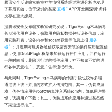
腾讯安全反诈骗实验室神羊情报系统经过溯源分析也发现
了幕后真凶，位于深圳的某家
直播
APP开发商深圳*虎科
技存在重大嫌疑。
据腾讯安全反诈骗实验室研究发现，TigerEyeing木马病毒
长期潜伏用户设备，窃取用户隐私数据包括设备信息，应
用安装列表，设备内存和sdcard容量等信息上报
服务
器
；并定期与服务器通信获取需要安装的插件应用配置信
息，使用DroidPlugin框架来加载运行插件应用，并在运行
一段时间后，删除运行过的插件应用，神不知鬼不觉的进
行各种恶意推广、恶意广告等流氓行为。
与此同时，TigerEyeing木马病毒的传播手段也狡诈多端，
通过线上线下并用的方式扩大传播范围。其一，伪装成游
戏、伪色情应用等root类病毒注入系统rom内，降低用户警
惕，诱惑用户下载；其二，伪装成系统应用并通过某些线
下渠道进行推广。